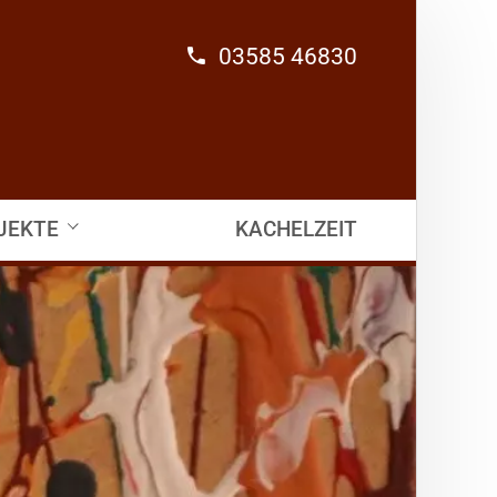
03585 46830
JEKTE
KACHELZEIT
lle Projekte
greiche Projekte
uung
HEIM-LICH
 / Sanierung
HILFREICH