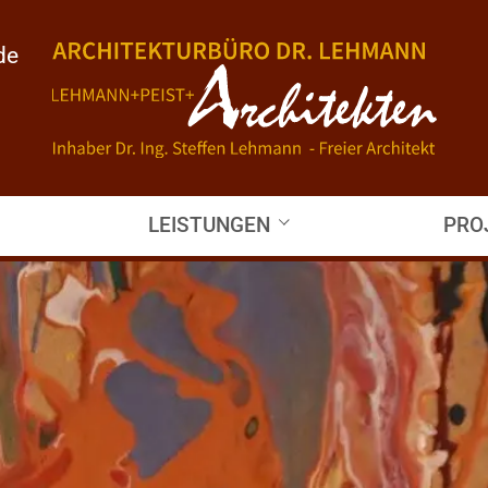
de
LEISTUNGEN
PRO
Leistungsspektrum
Aktue
Projektübersicht
Erfol
Pflege / Betre
Kinder / Kultur