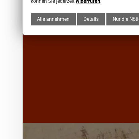
können Sie jederzeit
widerrufen
.
Alle annehmen
Details
Nur die Nöt